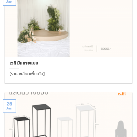
Jan
เวที มีหลายแบบ
[รายละเอียดเพิ่มเติม]
28
Jan