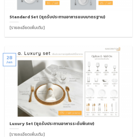
Standard Set (ชุดรับประทานอาหารแบบมาตรฐาน)
[รายละเอียดเพิ่มเติม]
28
Jan
Luxury Set (ชุดรับประทานอาหารระดับพิเศษ)
[รายละเอียดเพิ่มเติม]