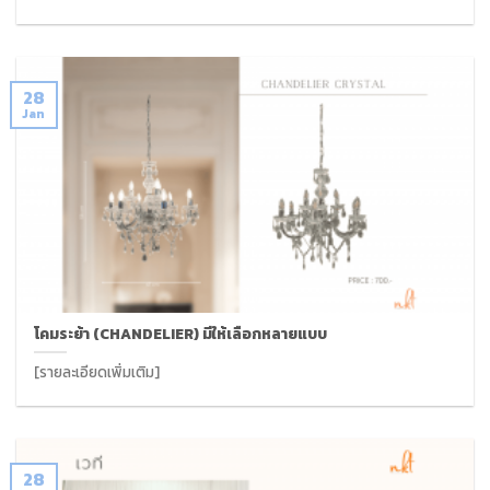
28
Jan
โคมระย้า (CHANDELIER) มีให้เลือกหลายแบบ
[รายละเอียดเพิ่มเติม]
28