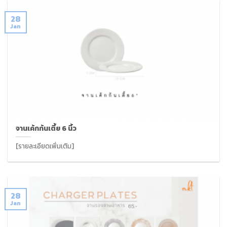
28
Jan
จานเค้กก้นเตี้ย 6 นิ้ว
[รายละเอียดเพิ่มเติม]
28
Jan