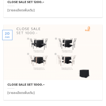
CLOSE SALE SET 1200.-
[รายละเอียดเพิ่มเติม]
20
Jan
CLOSE SALE SET 1000.-
[รายละเอียดเพิ่มเติม]