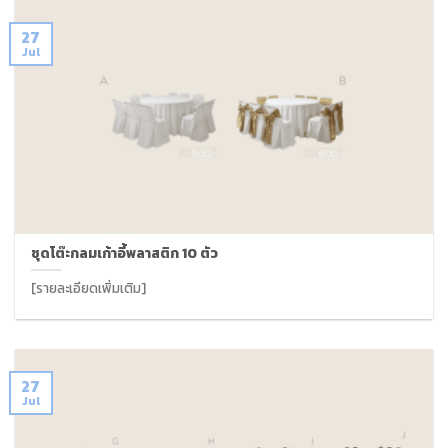
27
Jul
ชุดโต๊ะกลมเก้าอี้พลาสติก 10 ตัว
[รายละเอียดเพิ่มเติม]
27
Jul