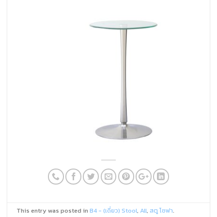
This entry was posted in
B4 - (เดี่ยว) Stool
,
All
,
สตู โซฟา
.