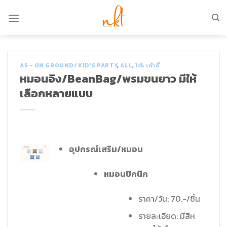
Skip
to
content
A5 - ON GROUND/ KID'S PARTY
,
ALL
,
โต๊ะ เก้าอี้
หมอนอิง/BeanBag/พรมขนยาว มีให้
เลือกหลายแบบ
อุปกรณ์เสริม/หมอน
หมอนปิกนิก
ราคา/วัน: 70.-/ชิ้น
รายละเอียด: มีสีห